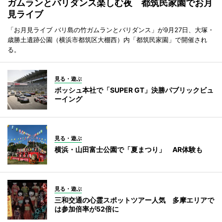
ガムランとバリダンス楽しむ夜 都筑民家園でお月
見ライブ
「お月見ライブ バリ島の竹ガムランとバリダンス」が9月27日、大塚・
歳勝土遺跡公園（横浜市都筑区大棚西）内「都筑民家園」で開催され
る。
見る・遊ぶ
ボッシュ本社で「SUPER GT」決勝パブリックビュ
ーイング
見る・遊ぶ
横浜・山田富士公園で「夏まつり」 AR体験も
見る・遊ぶ
三和交通の心霊スポットツアー人気 多摩エリアで
は参加倍率が52倍に