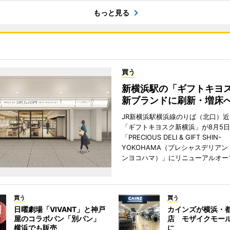
もっと見る
買う
新横浜駅の「ギフトキヨ
新ブランドに刷新・増床
JR新横浜駅横浜線のりば（北口）
「ギフトキヨスク新横浜」が8月5
「PRECIOUS DELI & GIFT SHIN-
YOKOHAMA（プレシャスデリアン
ンヨコハマ）」にリニューアルオー
買う
買う
日曜劇場「VIVANT」と神戸
カインズが横浜・
屋のコラボパン「別パン」
店 モザイクモー
横浜でも販売
に