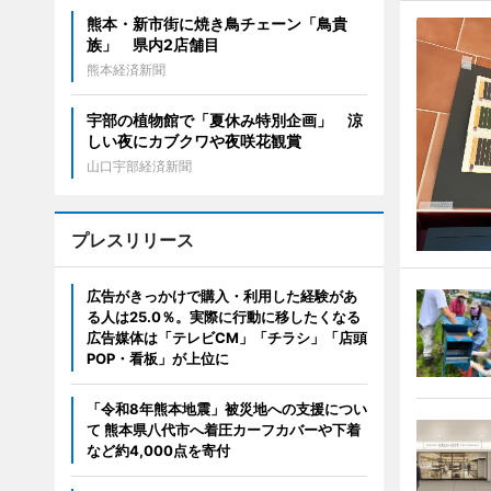
熊本・新市街に焼き鳥チェーン「鳥貴
族」 県内2店舗目
熊本経済新聞
宇部の植物館で「夏休み特別企画」 涼
しい夜にカブクワや夜咲花観賞
山口宇部経済新聞
プレスリリース
広告がきっかけで購入・利用した経験があ
る人は25.0％。実際に行動に移したくなる
広告媒体は「テレビCM」「チラシ」「店頭
POP・看板」が上位に
「令和8年熊本地震」被災地への支援につい
て 熊本県八代市へ着圧カーフカバーや下着
など約4,000点を寄付