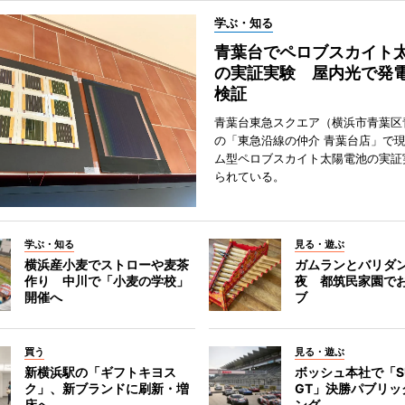
学ぶ・知る
青葉台でペロブスカイト
の実証実験 屋内光で発
検証
青葉台東急スクエア（横浜市青葉区
の「東急沿線の仲介 青葉台店」で
ム型ペロブスカイト太陽電池の実証
られている。
学ぶ・知る
見る・遊ぶ
横浜産小麦でストローや麦茶
ガムランとバリダ
作り 中川で「小麦の学校」
夜 都筑民家園で
開催へ
ブ
買う
見る・遊ぶ
新横浜駅の「ギフトキヨス
ボッシュ本社で「S
ク」、新ブランドに刷新・増
GT」決勝パブリッ
床へ
ング