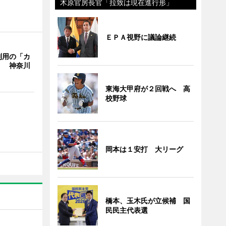
木原官房長官「拉致は現在進行形」
ＥＰＡ視野に議論継続
利用の「カ
」 神奈川
東海大甲府が２回戦へ 高
校野球
岡本は１安打 大リーグ
橋本、玉木氏が立候補 国
民民主代表選