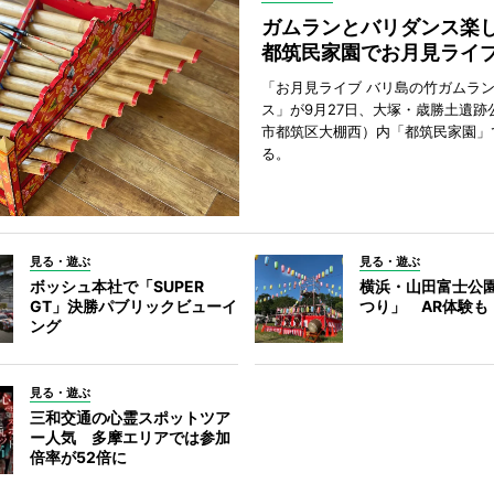
ガムランとバリダンス
都筑民家園でお月見ライ
「お月見ライブ バリ島の竹ガムラ
ス」が9月27日、大塚・歳勝土遺跡
市都筑区大棚西）内「都筑民家園」
る。
見る・遊ぶ
見る・遊ぶ
ボッシュ本社で「SUPER
横浜・山田富士公
GT」決勝パブリックビューイ
つり」 AR体験も
ング
見る・遊ぶ
三和交通の心霊スポットツア
ー人気 多摩エリアでは参加
倍率が52倍に