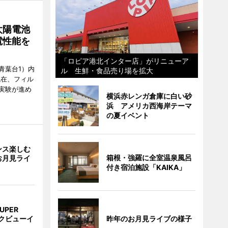
太陽電池
電性能を
「ロピア港北インター店」がリニューア
青葉台1）内
ル 生鮮・食品売り場を拡大
現在、フィル
実験が進め
横浜赤レンガ倉庫に白い砂
浜 アメリカ西海岸テーマ
の夏イベント
ンス楽しむ
箱根・強羅に全室温泉風呂
お月見ライ
付き宿泊施設「KAIKA」
UPER
昨年のお月見ライブの様子
クビューイ