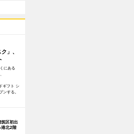
スク」、
へ
近くにある
日、
ドギフト シ
プンする。
都筑区初出
ル港北2階