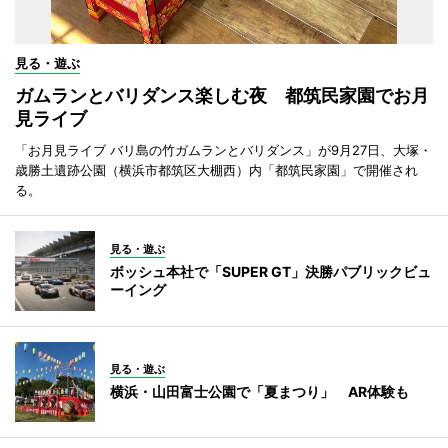
見る・遊ぶ
ガムランとバリダンス楽しむ夜 都筑民家園でお月
見ライブ
「お月見ライブ バリ島の竹ガムランとバリダンス」が9月27日、大塚・
歳勝土遺跡公園（横浜市都筑区大棚西）内「都筑民家園」で開催され
る。
見る・遊ぶ
ボッシュ本社で「SUPER GT」決勝パブリックビュ
ーイング
見る・遊ぶ
横浜・山田富士公園で「夏まつり」 AR体験も