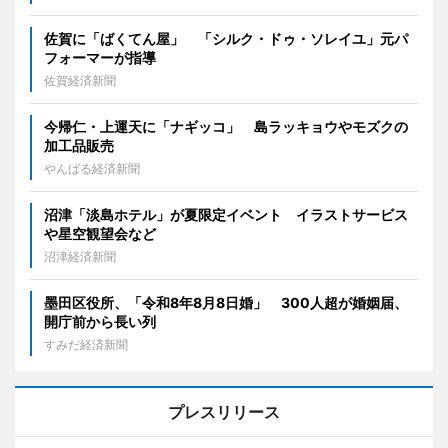
佐賀に「ばくてん屋」 「シルク・ドゥ・ソレイユ」元パ
フォーマーが指導
佐賀経済新聞
今帰仁・上運天に「ナギッコ」 島ラッキョウやモズクの
加工品販売
やんばる経済新聞
沼津「淡島ホテル」が夏限定イベント イラストサービス
や星空観望会など
沼津経済新聞
墨田区役所、「令和8年8月8日婚」 300人超が婚姻届、
開庁前から長い列
すみだ経済新聞
プレスリリース