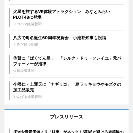
火星を旅するVR体験アトラクション みなとみらい
PLOT48に登場
ヨコハマ経済新聞
八広で町名誕生60周年祝賀会 小池都知事も祝福
すみだ経済新聞
佐賀に「ばくてん屋」 「シルク・ドゥ・ソレイユ」元パ
フォーマーが指導
佐賀経済新聞
今帰仁・上運天に「ナギッコ」 島ラッキョウやモズクの
加工品販売
やんばる経済新聞
プレスリリース
採光や資産価値より「駐車」がネック！5割超が避ける旗竿地の