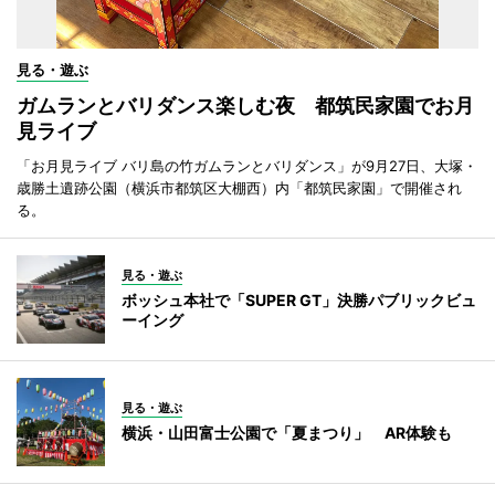
見る・遊ぶ
ガムランとバリダンス楽しむ夜 都筑民家園でお月
見ライブ
「お月見ライブ バリ島の竹ガムランとバリダンス」が9月27日、大塚・
歳勝土遺跡公園（横浜市都筑区大棚西）内「都筑民家園」で開催され
る。
見る・遊ぶ
ボッシュ本社で「SUPER GT」決勝パブリックビュ
ーイング
見る・遊ぶ
横浜・山田富士公園で「夏まつり」 AR体験も