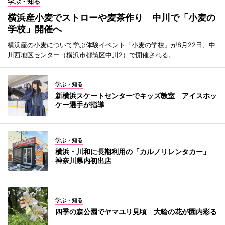
学ぶ・知る
横浜産小麦でストローや麦茶作り 中川で「小麦の
学校」開催へ
横浜産の小麦について学ぶ体験イベント「小麦の学校」が8月22日、中
川西地区センター（横浜市都筑区中川2）で開催される。
学ぶ・知る
新横浜スケートセンターでキッズ教室 アイスホッ
ケー選手が指導
学ぶ・知る
横浜・川和に長期利用の「カルノリレンタカー」
神奈川県内初出店
学ぶ・知る
四季の森公園でヤマユリ見頃 大輪の花が園内彩る