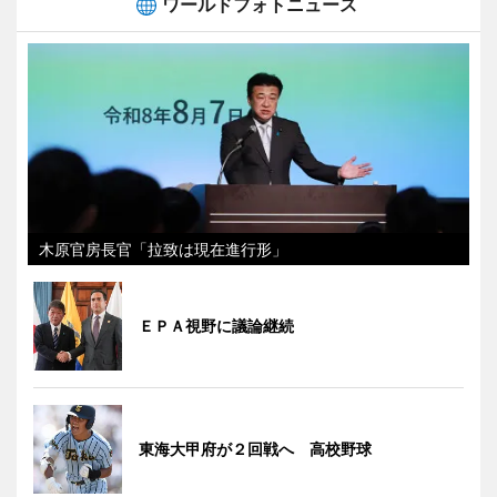
ワールドフォトニュース
木原官房長官「拉致は現在進行形」
ＥＰＡ視野に議論継続
東海大甲府が２回戦へ 高校野球