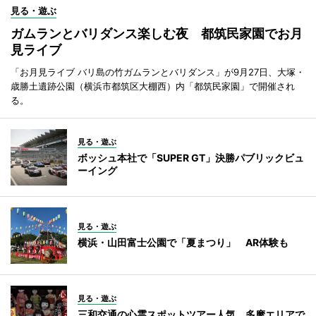
見る・遊ぶ
ガムランとバリダンス楽しむ夜 都筑民家園でお月
見ライブ
「お月見ライブ バリ島の竹ガムランとバリダンス」が9月27日、大塚・
歳勝土遺跡公園（横浜市都筑区大棚西）内「都筑民家園」で開催され
る。
見る・遊ぶ
ボッシュ本社で「SUPER GT」決勝パブリックビュ
ーイング
見る・遊ぶ
横浜・山田富士公園で「夏まつり」 AR体験も
見る・遊ぶ
三和交通の心霊スポットツアー人気 多摩エリアで