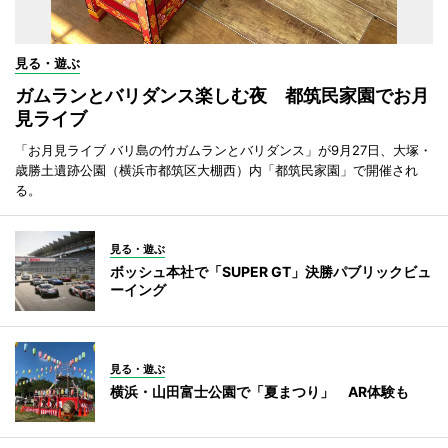
見る・遊ぶ
ガムランとバリダンス楽しむ夜 都筑民家園でお月
見ライブ
「お月見ライブ バリ島の竹ガムランとバリダンス」が9月27日、大塚・
歳勝土遺跡公園（横浜市都筑区大棚西）内「都筑民家園」で開催され
る。
見る・遊ぶ
ボッシュ本社で「SUPER GT」決勝パブリックビュ
ーイング
見る・遊ぶ
横浜・山田富士公園で「夏まつり」 AR体験も