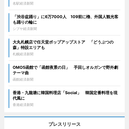
名駅経済新聞
「渋谷盆踊り」に6万7000人 109前に櫓、外国人観光客
も踊りの輪に
シブヤ経済新聞
大丸札幌店で任天堂ポップアップストア 「どうぶつの
森」特設エリアも
札幌経済新聞
OMO5函館で「函館夜景の日」 手回しオルガンで野外劇
テーマ曲
函館経済新聞
香港・九龍塘に韓国料理店「Social」 韓国定番料理を現
代風に
香港経済新聞
プレスリリース