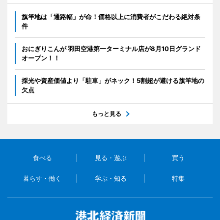
旗竿地は「通路幅」が命！価格以上に消費者がこだわる絶対条
件
おにぎりこんが 羽田空港第一ターミナル店が8月10日グランド
オープン！！
採光や資産価値より「駐車」がネック！5割超が避ける旗竿地の
欠点
もっと見る
食べる
見る・遊ぶ
買う
暮らす・働く
学ぶ・知る
特集